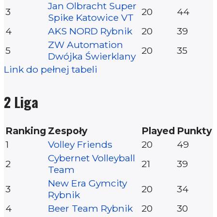
Jan Olbracht Super
3
20
44
Spike Katowice VT
4
AKS NORD Rybnik
20
39
ZW Automation
5
20
35
Dwójka Świerklany
Link do pełnej tabeli
2 Liga
Ranking
Zespoły
Played
Punkty
1
Volley Friends
20
49
Cybernet Volleyball
2
21
39
Team
New Era Gymcity
3
20
34
Rybnik
4
Beer Team Rybnik
20
30