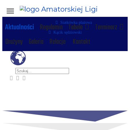
Siatkówka plażowa
Aktualności
Regulamin
Tabele
Terminarz
Kącik sędziowski
Drużyny
Galeria
Relacje
Kontakt
Szukaj