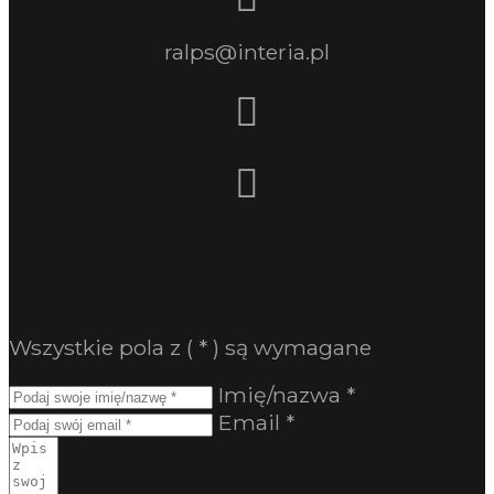
ralps@interia.pl
Wszystkie pola z (
*
) są wymagane
Imię/nazwa
*
Email
*