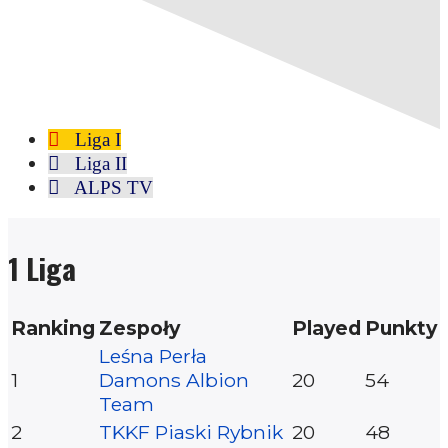
Liga I
Liga II
ALPS TV
1 Liga
Ranking
Zespoły
Played
Punkty
Leśna Perła
1
Damons Albion
20
54
Team
2
TKKF Piaski Rybnik
20
48