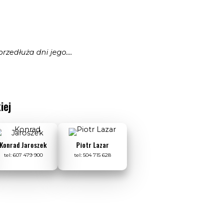
zedłuża dni jego....
iej
Konrad Jaroszek
Piotr Lazar
tel: 607 479 900
tel: 504 715 628