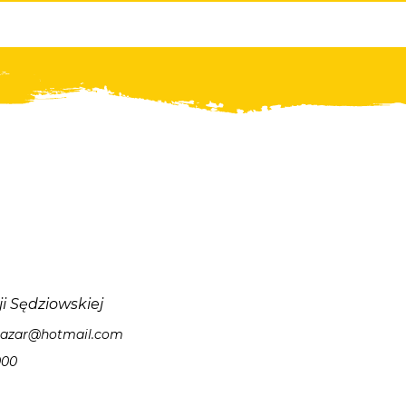
ji Sędziowskiej
zlazar@hotmail.com
000