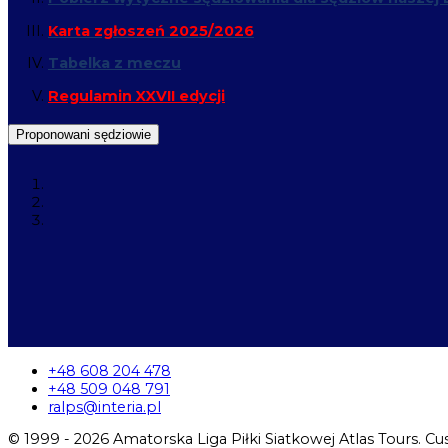
Karta zgłoszeń 2025/2026
Tabelka z meczu
Regulamin XXVII edycji
Proponowani sędziowie
+48 608 204 478
+48 509 048 791
ralps@interia.pl
© 1999 - 2026 Amatorska Liga Piłki Siatkowej Atlas Tours. 