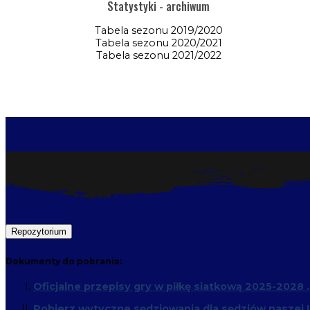
Statystyki - archiwum
Tabela sezonu 2019/2020
Tabela sezonu 2020/2021
Tabela sezonu 2021/2022
Repozytorium
Dokumenty do pobrania:
Oficjalne przepisy gry w piłkę siatkową 2025-2028 .
Pobierz wytyczne sędziowania dla sędziów naszej L