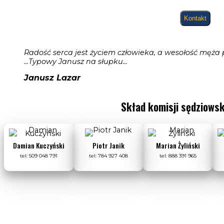
Kontakt
Radość serca jest życiem człowieka, a wesołość męża pr
...Typowy Janusz na słupku...
Janusz Lazar
Skład komisji sędziowsk
Damian Kuczyński
Piotr Janik
Marian Żyliński
tel: 509 048 791
tel: 784 927 408
tel: 888 391 965