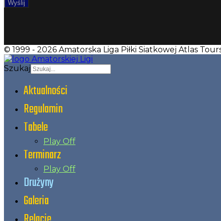
Wyślij
© 1999 - 2026 Amatorska Liga Piłki Siatkowej Atlas To
Szukaj
Aktualności
Regulamin
Tabele
Play Off
Terminarz
Play Off
Drużyny
Galeria
Relacje