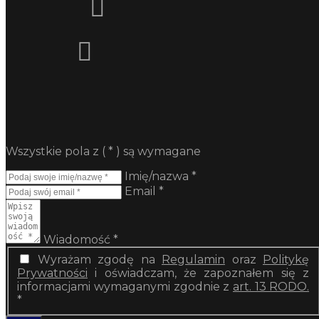
Wszystkie pola z (
*
) są wymagane
Imię/nazwa
*
Email
*
Wiadomość
*
Regulamin
Wyrażam zgodę na
Regulamin
oraz
Politykę
Prywatności
i oświadczam, że zapoznałem się z
informacjami wymaganymi zgodnie z
art. 13 RODO.
*