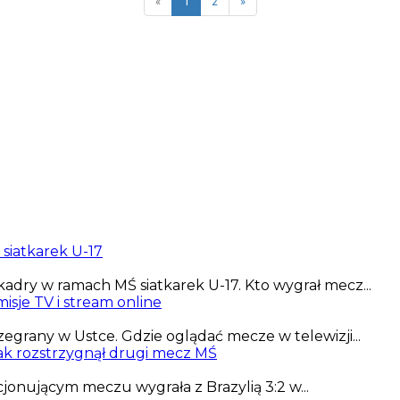
«
1
2
»
 siatkarek U-17
adry w ramach MŚ siatkarek U-17. Kto wygrał mecz...
isje TV i stream online
zegrany w Ustce. Gdzie oglądać mecze w telewizji...
eak rozstrzygnął drugi mecz MŚ
jonującym meczu wygrała z Brazylią 3:2 w...