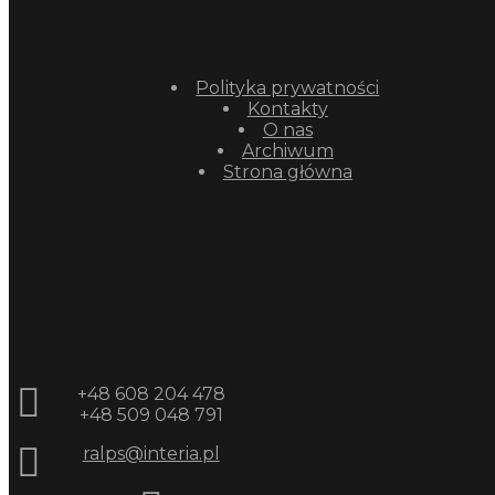
Polityka prywatności
Kontakty
O nas
Archiwum
Strona główna
+48 608 204 478
+48 509 048 791
ralps@interia.pl